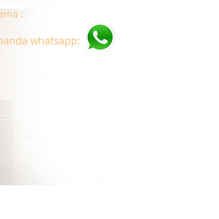
(477) 2176804
llama :
 manda whatsapp:
ros Camiones y Capacidad