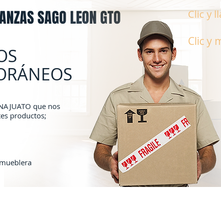
DANZAS SAGO LEON GTO
Clic y 
Clic y
OS
FORÁNEOS
NAJUATO que nos
tes productos;
a mueblera
Servicios
Nosotros
Nuest