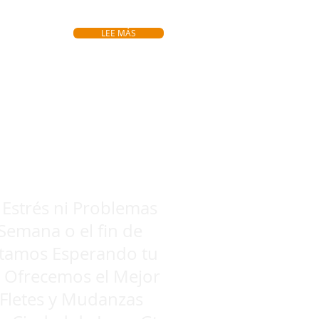
LEE MÁS
tos sin Compromiso y
costo en León gto
 Estrés ni Problemas
Semana o el fin de
tamos Esperando tu
e Ofrecemos el Mejor
 Fletes y Mudanzas