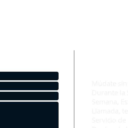
Presupues
sin 
uesto gratuito.
Múdate sin
Durante la 
Semana, Es
Llamada, t
Servicio de