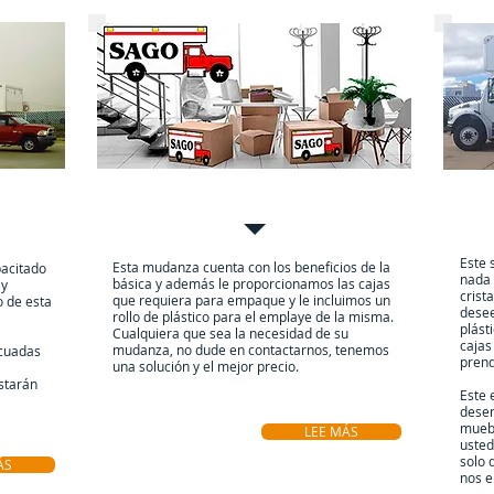
Mudanzas Intermedia
Muda
Este 
Esta mudanza cuenta con los beneficios de la
pacitado
nada 
básica y además le proporcionamos las cajas
 y
crist
que requiera para empaque y le incluimos un
o de esta
desee
rollo de plástico para el emplaye de la misma.
plást
Cualquiera que sea la necesidad de su
cajas
mudanza, no dude en contactarnos, tenemos
cuadas
prend
una solución y el mejor precio.
starán
Este 
dese
muebl
LEE MÁS
usted
solo 
ÁS
nos e